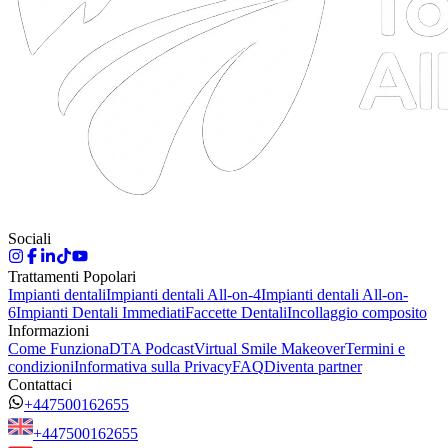
Sociali
Trattamenti Popolari
Impianti dentali
Impianti dentali All-on-4
Impianti dentali All-on-
6
Impianti Dentali Immediati
Faccette Dentali
Incollaggio composito
Informazioni
Come Funziona
DTA Podcast
Virtual Smile Makeover
Termini e
condizioni
Informativa sulla Privacy
FAQ
Diventa partner
Contattaci
+447500162655
+447500162655