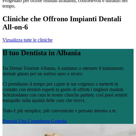
Progettato per offrire risultati affidabili, confortevoli e duraturi nel
tempo.
Cliniche che Offrono Impianti Dentali
All-on-6
Vizualizza tutte le cliniche
Il tuo Dentista in Albania
Da Dental Tourism Albania, ti aiutiamo a ottenere il trattamento
dentale giusto per un sorriso sano e sicuro.
Ci prendiamo il tempo per capire le tue esigenze e metterti in
contatto con dentisti esperti in grado di offrirti i migliori risultati.
Selezioniamo con cura le nostre cliniche partner, così puoi sentirti
tranquillo sulla qualità delle cure che ricevi.
Tutto è più semplice, più conveniente e pensato intorno a te.
Prenota Una Consulenza Gratuita