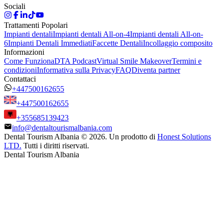
Sociali
Trattamenti Popolari
Impianti dentali
Impianti dentali All-on-4
Impianti dentali All-on-
6
Impianti Dentali Immediati
Faccette Dentali
Incollaggio composito
Informazioni
Come Funziona
DTA Podcast
Virtual Smile Makeover
Termini e
condizioni
Informativa sulla Privacy
FAQ
Diventa partner
Contattaci
+447500162655
+447500162655
+355685139423
info@dentaltourismalbania.com
Dental Tourism Albania
©
2026. Un prodotto di
Honest Solutions
LTD.
Tutti i diritti riservati.
Dental Tourism Albania