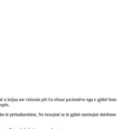
në u krijua me vizionin për t'u ofruar pacientëve nga e gjithë bota
ropës.
 dhe të përballueshëm. Ne besojmë se të gjithë meritojnë shërbime