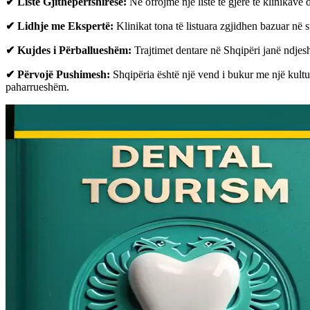
✔ Listë Gjithëpërfshirëse:
Ne ofrojmë një listë të gjerë të klinikave
✔ Lidhje me Ekspertë:
Klinikat tona të listuara zgjidhen bazuar në st
✔ Kujdes i Përballueshëm:
Trajtimet dentare në Shqipëri janë ndje
✔ Përvojë Pushimesh:
Shqipëria është një vend i bukur me një kult
paharrueshëm.