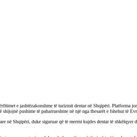
përfitimet e jashtëzakonshme të turizmit dentar në Shqipëri. Platforma jo
 që shijojnë pushime të paharrueshme në një nga thesarët e fshehur të Ev
tare në Shqipëri, duke siguruar që të merrni kujdes dentar të shkëlqyer