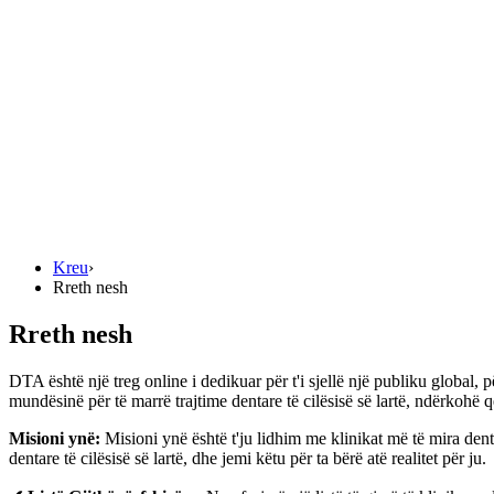
Kreu
›
Rreth nesh
Rreth nesh
DTA është një treg online i dedikuar për t'i sjellë një publiku global, 
mundësinë për të marrë trajtime dentare të cilësisë së lartë, ndërkohë
Misioni ynë:
Misioni ynë është t'ju lidhim me klinikat më të mira den
dentare të cilësisë së lartë, dhe jemi këtu për ta bërë atë realitet për ju.