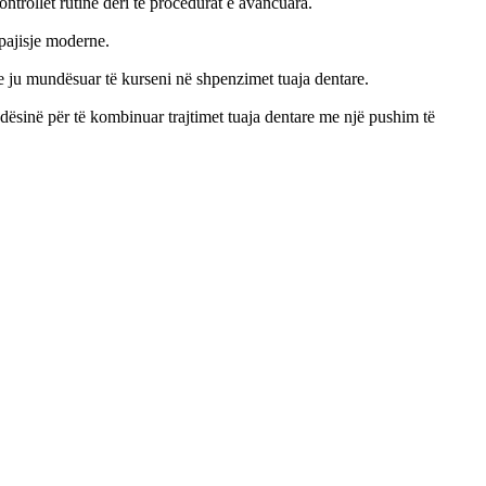
ntrollet rutinë deri te procedurat e avancuara.
 pajisje moderne.
ju mundësuar të kurseni në shpenzimet tuaja dentare.
dësinë për të kombinuar trajtimet tuaja dentare me një pushim të