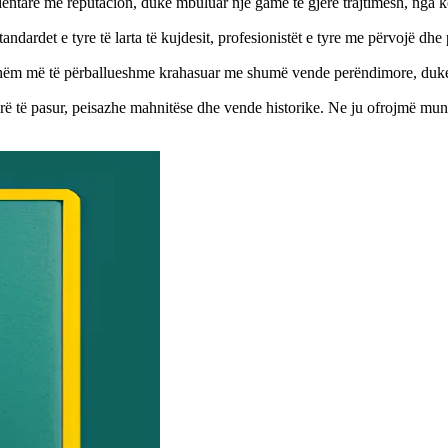
 dentare me reputacion, duke mbuluar një gamë të gjerë trajtimesh, nga ko
andardet e tyre të larta të kujdesit, profesionistët e tyre me përvojë dhe
shëm më të përballueshme krahasuar me shumë vende perëndimore, duke 
urë të pasur, peisazhe mahnitëse dhe vende historike. Ne ju ofrojmë mun