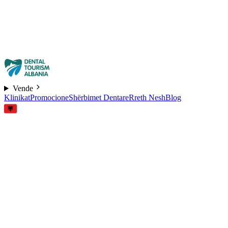
Vende
Klinikat
Promocione
Shërbimet Dentare
Rreth Nesh
Blog