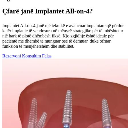
Çfarë janë Implantet All-on-4?
Implantet All-on-4 janë një teknikë e avancuar implantare që përdor
katër implante të vendosura në mënyrë strategjike për të mbështetur
një hark të plotë dhëmbësh fiksë. Kjo zgjidhje është ideale për
pacientë me dhëmbë të munguar ose të dëmtuar, duke ofruar
funksion të menjëhershëm dhe stabilitet.
Rezervoni Konsultim Falas