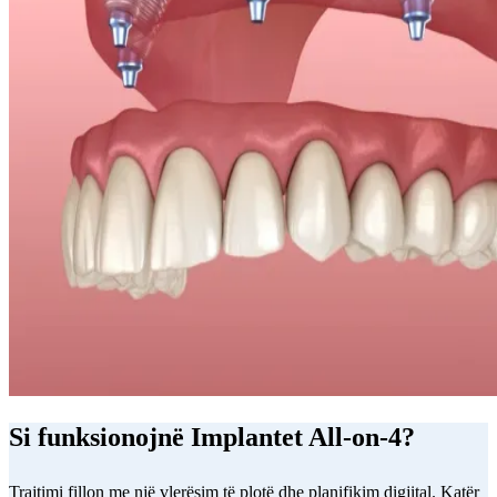
Si funksionojnë Implantet All-on-4?
Trajtimi fillon me një vlerësim të plotë dhe planifikim digjital. Katër