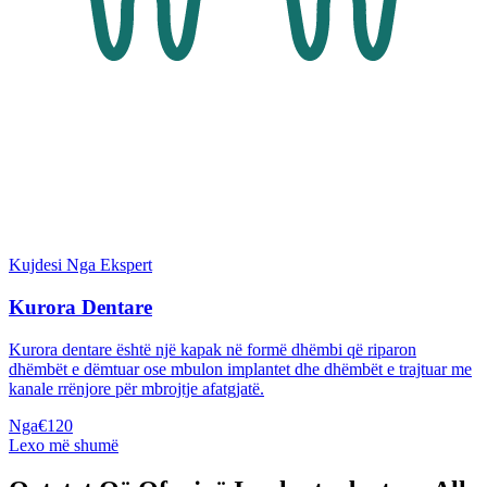
Kujdesi Nga Ekspert
Kurora Dentare
Kurora dentare është një kapak në formë dhëmbi që riparon
dhëmbët e dëmtuar ose mbulon implantet dhe dhëmbët e trajtuar me
kanale rrënjore për mbrojtje afatgjatë.
Nga
€120
Lexo më shumë