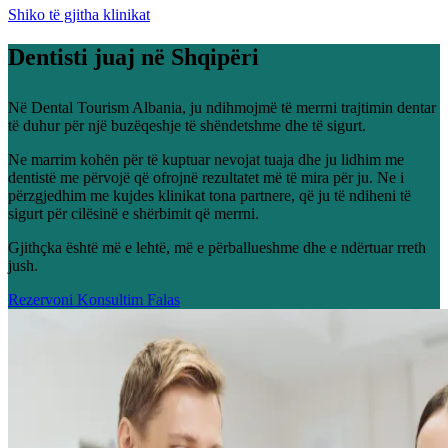
Shiko të gjitha klinikat
Dentisti juaj në Shqipëri
Në Dental Tourism Albania, ju ndihmojmë të merrni trajtimin dentar
të duhur për një buzëqeshje të shëndetshme dhe të sigurt.
Ne marrim kohën për të kuptuar nevojat tuaja dhe ju lidhim me
dentistë me përvojë që ofrojnë rezultatet më të mira për ju. Ne i
përzgjedhim me kujdes klinikat tona partnere, që ju të ndiheni të
sigurt për cilësinë e shërbimit që merrni.
Gjithçka është më e lehtë, më e përballueshme dhe e ndërtuar rreth
jush.
Rezervoni Konsultim Falas