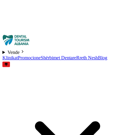
Vende
Klinikat
Promocione
Shërbimet Dentare
Rreth Nesh
Blog