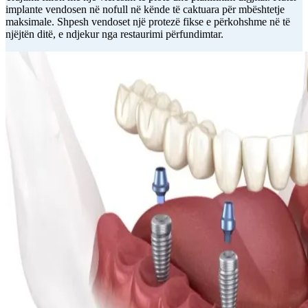
implante vendosen në nofull në kënde të caktuara për mbështetje
maksimale. Shpesh vendoset një protezë fikse e përkohshme në të
njëjtën ditë, e ndjekur nga restaurimi përfundimtar.