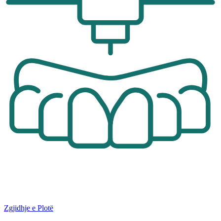
Zgjidhje e Plotë