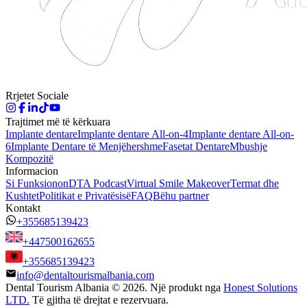
Rrjetet Sociale
Trajtimet më të kërkuara
Implante dentare
Implante dentare All-on-4
Implante dentare All-on-
6
Implante Dentare të Menjëhershme
Fasetat Dentare
Mbushje
Kompozitë
Informacion
Si Funksionon
DTA Podcast
Virtual Smile Makeover
Termat dhe
Kushtet
Politikat e Privatësisë
FAQ
Bëhu partner
Kontakt
+355685139423
+447500162655
+355685139423
info@dentaltourismalbania.com
Dental Tourism Albania
©
2026. Një produkt nga
Honest Solutions
LTD.
Të gjitha të drejtat e rezervuara.