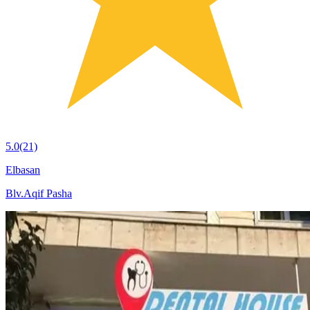
5.0
(21)
Elbasan
Blv.Aqif Pasha