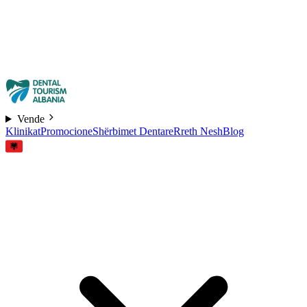
Vende
Klinikat
Promocione
Shërbimet Dentare
Rreth Nesh
Blog