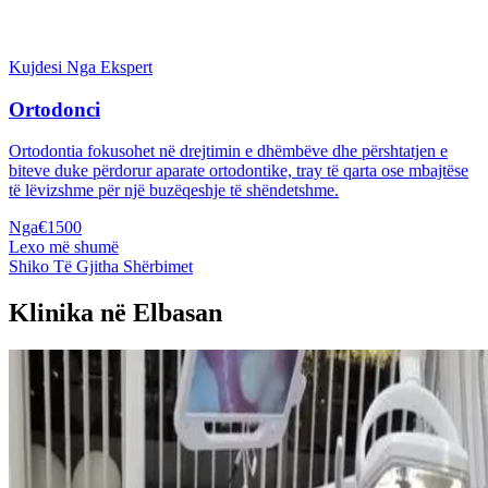
Kujdesi Nga Ekspert
Ortodonci
Ortodontia fokusohet në drejtimin e dhëmbëve dhe përshtatjen e
biteve duke përdorur aparate ortodontike, tray të qarta ose mbajtëse
të lëvizshme për një buzëqeshje të shëndetshme.
Nga
€1500
Lexo më shumë
Shiko Të Gjitha Shërbimet
Klinika në Elbasan