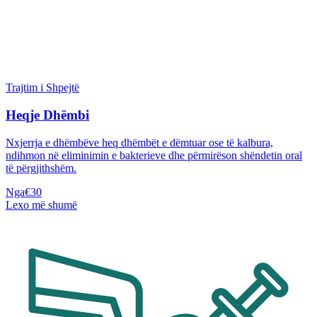
Trajtim i Shpejtë
Heqje Dhëmbi
Nxjerrja e dhëmbëve heq dhëmbët e dëmtuar ose të kalbura,
ndihmon në eliminimin e bakterieve dhe përmirëson shëndetin oral
të përgjithshëm.
Nga
€30
Lexo më shumë