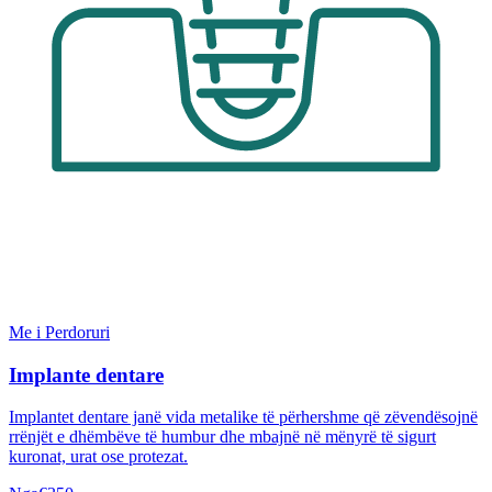
Me i Perdoruri
Implante dentare
Implantet dentare janë vida metalike të përhershme që zëvendësojnë
rrënjët e dhëmbëve të humbur dhe mbajnë në mënyrë të sigurt
kuronat, urat ose protezat.