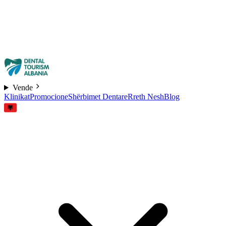
Vende
Klinikat
Promocione
Shërbimet Dentare
Rreth Nesh
Blog