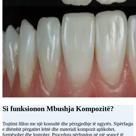
Si funksionon Mbushja Kompozitë?
Trajtimi fillon me një konsultë dhe përzgjedhje të ngjyrës. Sipërfaqja
e dhëmbit përgatitet lehtë dhe materiali kompozit aplikohet,
formësohet dhe lustrohet. Procedura përfundon në një seancë të