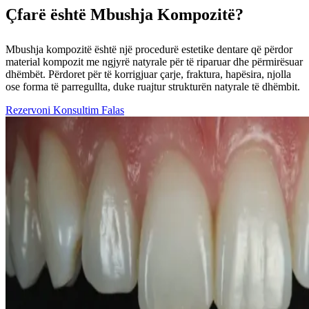
Çfarë është Mbushja Kompozitë?
Mbushja kompozitë është një procedurë estetike dentare që përdor
material kompozit me ngjyrë natyrale për të riparuar dhe përmirësuar
dhëmbët. Përdoret për të korrigjuar çarje, fraktura, hapësira, njolla
ose forma të parregullta, duke ruajtur strukturën natyrale të dhëmbit.
Rezervoni Konsultim Falas