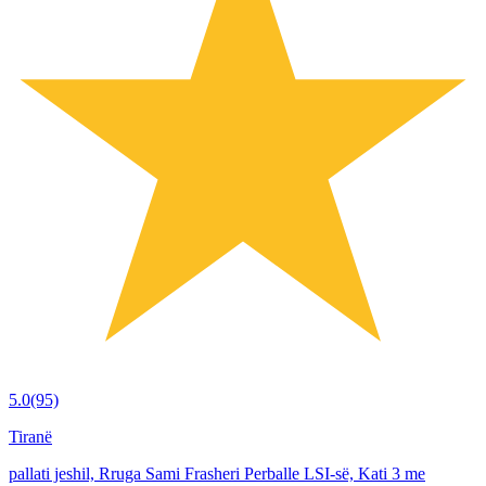
5.0
(95)
Tiranë
pallati jeshil, Rruga Sami Frasheri Perballe LSI-së, Kati 3 me